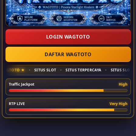
LOGIN WAGTOTO
DAFTAR WAGTOTO
WAGTOTO ★
SITUS SLOT
SITUS TERPERCAYA
SITUS SLOT 
•
•
•
Traffic Jackpot
High
RTP LIVE
Very High