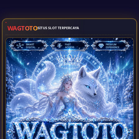
WAGTOTO
SITUS SLOT TERPERCAYA